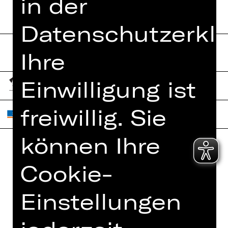
in der
Datenschutzerklä
Ihre
Einwilligung ist
freiwillig. Sie
können Ihre
Home
Jobs
Cookie-
Spielplan
Interner Bereich
Einstellungen
Künstler*innen
ZVB/L
Newsletter
AGB