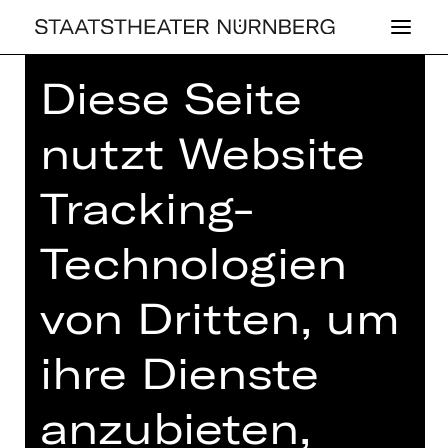
Diese Seite
Home
>
Spielplan 26/27
> Aqua
Tofana
nutzt Website
Tracking-
SCHAUSPIEL
Technologien
AQUA TOFANA
von Dritten, um
von Ivana Sokola
ihre Dienste
Regie: Therese von Aretin
Freitag, 15.01.2027
anzubieten,
20.00 Uhr