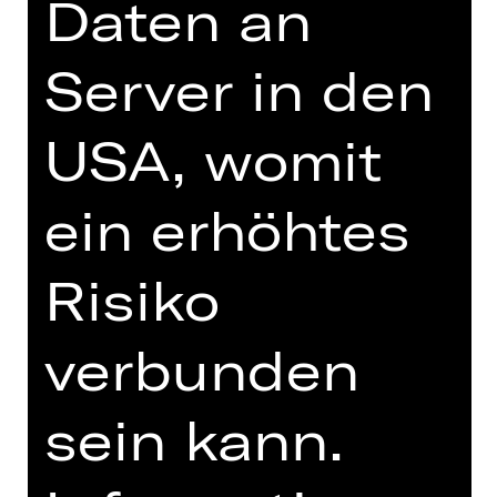
Daten an
Orchesterfassung zu hören sein.
Server in den
USA, womit
TEAM
TERMINE UND BESETZUNG
ein erhöhtes
MIT FREUNDLICHER
Risiko
UNTERSTÜTZUNG
verbunden
sein kann.