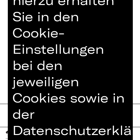
hierzu erhalten
Nationalmuseum
Sie in den
Foto © Jeanette Dietl,
Cookie-
stock.adobe.com
Einstellungen
bei den
TERMINE UND BESETZUNG
jeweiligen
Cookies sowie in
der
Datenschutzerklär