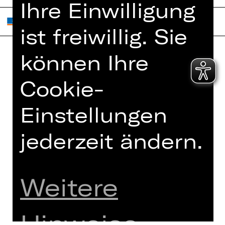
Ihre Einwilligung
ist freiwillig. Sie
können Ihre
Home
Jobs
Cookie-
Spielplan
Interner Bereich
Künstler*innen
ZVB/L
Einstellungen
Newsletter
AGB
Kartenkauf
jederzeit ändern.
Datenschutz
Abos 26/27
Impressum
Presse
Cookies
Weitere
Kontakt
Hinweise