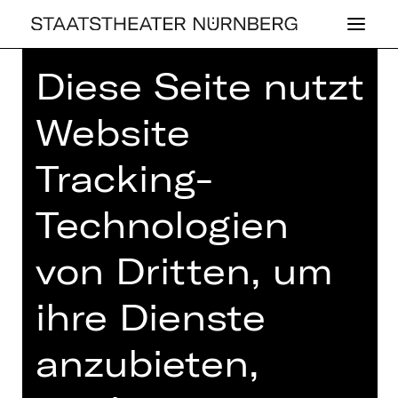
Diese Seite nutzt
Home
>
Spielplan 26/27
> 4.
Lunchkonzert
Website
Tracking-
Technologien
KONZERT
4. LUNCH­KON­
von Dritten, um
ZERT
ihre Dienste
Donnerstag, 07.01.2027
13.00 Uhr
anzubieten,
Konzert