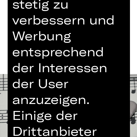
stetig zu
Eintritt frei
Germanisches Nationalmuseum
verbessern und
Werbung
Termine und Besetzung
entsprechend
der Interessen
der User
anzuzeigen.
Einige der
Drittanbieter