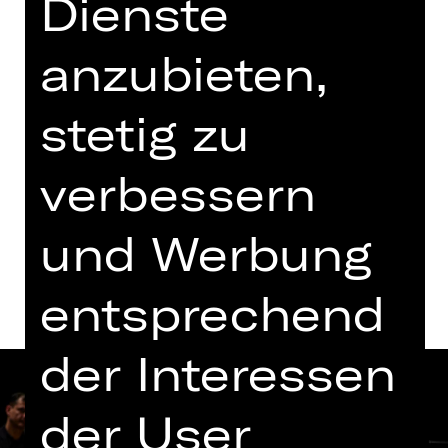
Dienste
19.30 - 21.00 Uhr
Konzert
anzubieten,
Opernhaus
stetig zu
Tickets
verbessern
Termine und Besetzung
und Werbung
entsprechend
der Interessen
der User