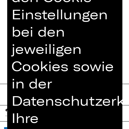
Werk in Gänze aufführen.
Einstellungen
Foto © Ludwig Olah
bei den
jeweiligen
TERMINE UND BESETZUNG
Cookies sowie
in der
Datenschutzerkl
Ihre