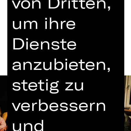
von Dritten,
um ihre
Termine und Besetzung
Dienste
Beschreibung
anzubieten,
stetig zu
verbessern
und