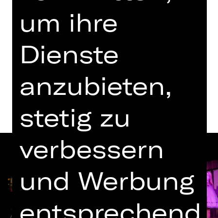
Kammerspiele
um ihre
Termine in aktueller Spielzeit
Dienste
Termine und Besetzung
anzubieten,
stetig zu
verbessern
und Werbung
entsprechend