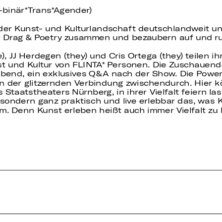
-binär
Trans*Agender)
 der Kunst- und Kulturlandschaft deutschlandweit u
ür Drag & Poetry zusammen und bezaubern auf und r
e), JJ Herdegen (they) und Cris Ortega (they) teilen
st und Kultur von FLINTA* Personen. Die Zuschauend
Abend, ein exklusives Q & A nach der Show. Die Powe
der glitzernden Verbindung zwischendurch. Hier kön
taatstheaters Nürnberg, in ihrer Vielfalt feiern las
 sondern ganz praktisch und live erlebbar das, was Ku
m. Denn Kunst erleben heißt auch immer Vielfalt zu