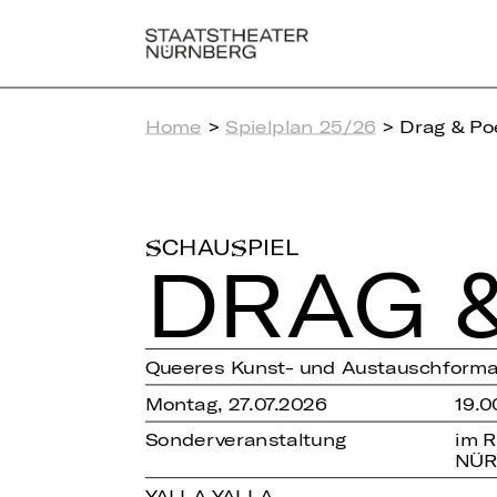
Home
>
Spielplan 25/26
> Drag & Po
SCHAUSPIEL
DRAG 
Queeres Kunst- und Austauschforma
Montag, 27.07.2026
19.0
Sonderveranstaltung
im 
NÜR
YALLA YALLA