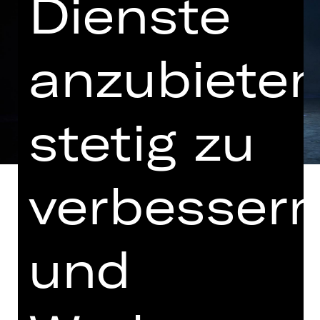
Dienste
anzubieten
stetig zu
verbesser
und
In einer Fassung von Salome
Schneebeli und Paul Berg
Deutsche Erstaufführung