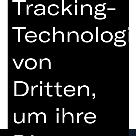
Tracking-
Samstag, 04.07.2026
19.30 - 21.00 Uhr
Vorstellung
Technologi
19.00 Uhr Einführung
Schauspielhaus
Abo V1
von
Termine in aktueller Spielzeit
Dritten,
Termine und Besetzung
um ihre