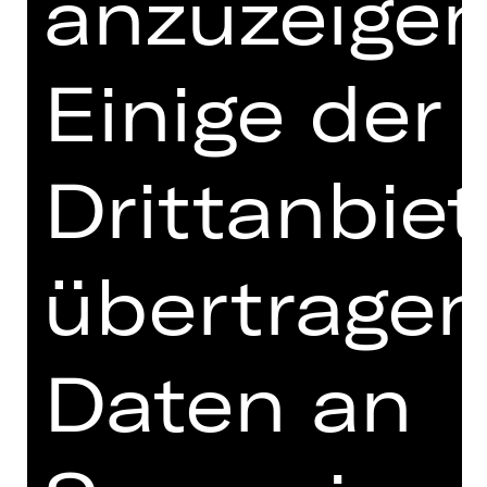
anzuzeigen
demütigende Realität unter den
Nürnberger Gesetzen. Aus den
Trümmern einer Kindheit wächst eine
Einige der
größere Hoffnung: Freiheit.
Bildgewaltig, erschütternd und
zutiefst berührend erzählt Ilse
Drittanbiet
Aichingers Roman vom Kindsein im
Krieg und vom unnachgiebigen
Widerstand. Entstanden im
übertrage
Nachkriegsjahr 1947, war das Buch ein
Tabubruch und wurde erst in jüngster
Zeit in seiner Bedeutung als ein
Meilenstein der Nachkriegsliteratur
Daten an
erkannt – und wird nun in der
poetischen und außergewöhnlichen
Regie von Salome Schneebeli das
erste Mal in Deutschland aufgeführt.