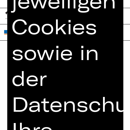
jeweiligen
Cookies
sowie in
Home
Jobs
der
Spielplan
Interner Bereich
Künstler*innen
ZVB/L
Newsletter
AGB
Datenschut
Kartenkauf
Datenschutz
Abos 26/27
Impressum
Presse
Ihre
Cookies
Kontakt