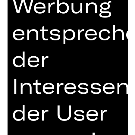
Werbung
Hinweis auf sensible Inhalte
Ellen ist elf Jahre alt und allein. Sie
entsprech
sucht ihre Mutter, doch die ist bereits
in Amerika. Ein skurriler Konsul
verweigert Ellen die Ausreise, denn
sie hat die „falschen“ Großeltern –
der
und die falschen Großeltern zu
haben, ist zu dieser Zeit gefährlich.
Sie freundet sich mit einer Gruppe
jüdischer Kinder an. Dass ihre neuen
Interessen
Freund*innen nicht auf Parkbänken
sitzen dürfen, dass Schritte im
Treppenhaus ihnen die Körper
der User
erstarren lassen und dass der
Friedhof der einzige Ort ist, an dem
sie spielen können, ist für Ellen die
gespenstische, beängstigende und