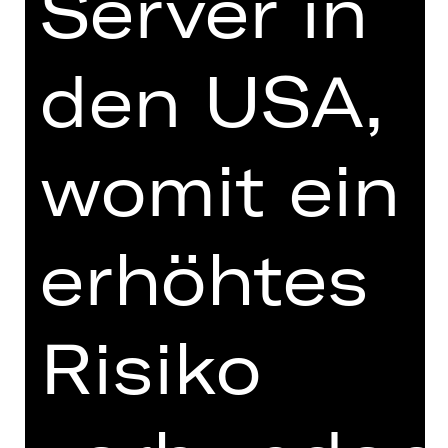
Server in
DIGITALE STÜCKEINFÜHRUNG
den USA,
womit ein
zur Online-Einführung
erhöhtes
TEAM
Risiko
TERMINE UND BESETZUNG
VIDEO/AUDIO
FOTOS