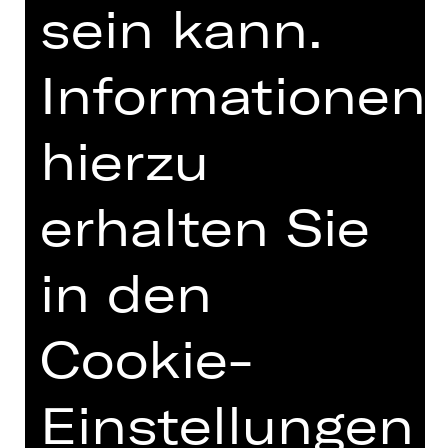
sein kann.
Informationen
zur Online-Einführung
hierzu
erhalten Sie
TEAM
in den
TERMINE UND BESETZUNG
VIDEO/AUDIO
Cookie-
FOTOS
PRESSESTIMMEN
Einstellungen
MEHR DAZU IM DIGITALEN