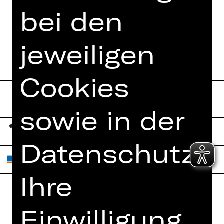
FUNDUS
bei den
PROGRAMMHEFT
jeweiligen
Cookies
sowie in der
Datenschutzer
Ihre
Home
Einwilligung
Jobs
Spielplan