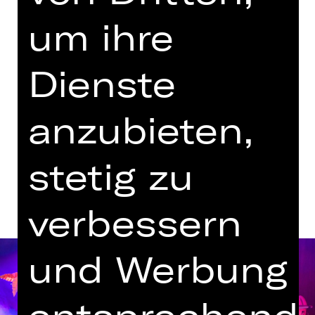
Freitag, 10.07.2026
um ihre
20.30 - 22.10 Uhr
Kammerspiele
Dienste
Termine in aktueller Spielzeit
anzubieten,
Termine und Besetzung
stetig zu
verbessern
und Werbung
entsprechend