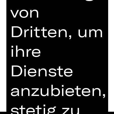
Donnerstag, 26.03.2026
von
19.30 - 22.10 Uhr
mit einer Pause
Dritten, um
Vorstellung
19.00 Uhr Einführung
ihre
Schauspielhaus
Termine in aktueller Spielzeit
Dienste
Termine und Besetzung
anzubieten,
stetig zu