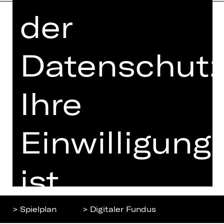
der
Home
Jobs
Spielplan
Datenschutz
Interner Bereich
Künstler*innen
ZVB/L
Newsletter
AGB
Ihre
Kartenkauf
Datenschutz
Abos 26/27
Impressum
Einwilligung
Presse
Cookies
Kontakt
ist
freiwillig.
> Spielplan
> Digitaler Fundus