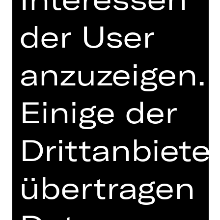
seinem Vergnügen nach – und
erfindet dafür einen Bruder namens
der User
Ernst, als der er sich dort kurzerhand
ausgibt. Sein Freund Algernon
wiederum, stets auf der Jagd nach
anzuzeigen.
dem nächsten ausschweifenden
Abenteuer, erfindet einen kranken
Freund namens Bunbury, der ihm
Einige der
stets eine Ausrede für Ausflüge aufs
Land liefert. Den gesellschaftlichen
Konventionen entfliehen, geheime
Drittanbiete
Wünsche ausleben und gleichzeitig
den guten Ruf wahren – ein
aufwendiges Spiel. Doch als Algernon
übertragen
auf Jacks Landsitz auftaucht, geraten
nicht nur Namen und Identitäten,
sondern auch
Herzensangelegenheiten