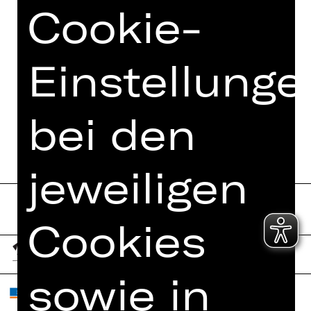
FOTOS
Cookie-
PRESSESTIMMEN
MEHR DAZU IM DIGITALEN
Einstellunge
FUNDUS
PROGRAMMHEFT
bei den
jeweiligen
Cookies
sowie in