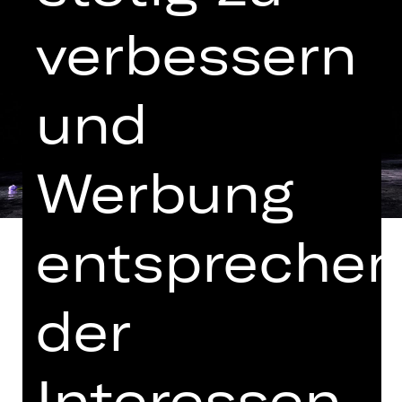
verbessern
und
Werbung
entspreche
der
Zwei Freunde, eine Sehnsucht: Jack
führt auf dem Land ein vorbildliches
Leben als Vormund seiner Ziehtochter
Interessen
Cecily. In der Stadt allerdings geht er