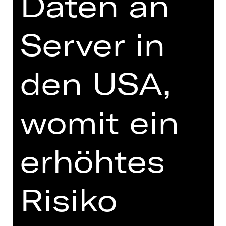
Daten an
durcheinander. Denn Cecily und
Algernons Cousine Gwendolen wissen
Server in
ganz genau, was sie wollen: heiraten –
aber nur ein Mann mit dem Namen
Ernst kommt in Frage. Das doppelte
den USA,
Spiel läuft Gefahr aufzufliegen, als
Hochzeiten geplant werden …
womit ein
Mit virtuosem Wortwitz entfaltet sich
das Wechselspiel von Begehren und
Moral, schalem Schein und
schillernder Wahrheit. Zwischen
erhöhtes
Gender-Bending und High-Society-
Regeln wird nichts allzu ernst
genommen. Regisseurin Julia Prechsl
Risiko
übersetzt Oscar Wildes 1895
entstandene queere Komödie in ein
hoch amüsantes, heutiges