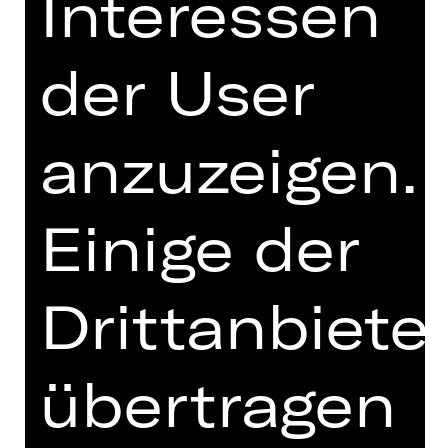
Interessen
Cecily. In der Stadt allerdings geht er
seinem Vergnügen nach – und
der User
erfindet dafür einen Bruder namens
Ernst, als der er sich dort kurzerhand
ausgibt. Sein Freund Algernon
wiederum, stets auf der Jagd nach
anzuzeigen.
dem nächsten ausschweifenden
Abenteuer, erfindet einen kranken
Freund namens Bunbury, der ihm
Einige der
stets eine Ausrede für Ausflüge aufs
Land liefert. Den gesellschaftlichen
Konventionen entfliehen, geheime
Drittanbiete
Wünsche ausleben und gleichzeitig
den guten Ruf wahren – ein
aufwendiges Spiel. Doch als Algernon
übertragen
auf Jacks Landsitz auftaucht, geraten
nicht nur Namen und Identitäten,
sondern auch