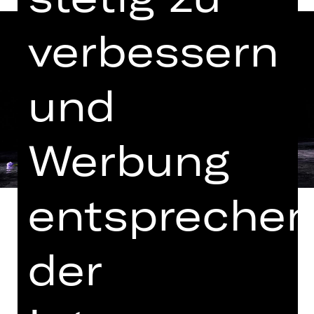
verbessern
und
Werbung
entspreche
der
Zwei Freunde, eine Sehnsucht: Jack
führt auf dem Land ein vorbildliches
Leben als Vormund seiner Ziehtochter