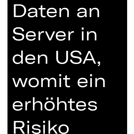
Daten an
Herzensangelegenheiten
durcheinander. Denn Cecily und
Algernons Cousine Gwendolen wissen
Server in
ganz genau, was sie wollen: heiraten –
aber nur ein Mann mit dem Namen
Ernst kommt in Frage. Das doppelte
den USA,
Spiel läuft Gefahr aufzufliegen, als
Hochzeiten geplant werden …
womit ein
Mit virtuosem Wortwitz entfaltet sich
das Wechselspiel von Begehren und
Moral, schalem Schein und
schillernder Wahrheit. Zwischen
erhöhtes
Gender-Bending und High-Society-
Regeln wird nichts allzu ernst
genommen. Regisseurin Julia Prechsl
Risiko
übersetzt Oscar Wildes 1895
entstandene queere Komödie in ein