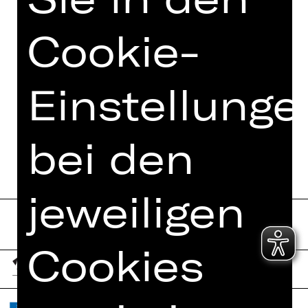
FOTOS
Cookie-
PRESSESTIMMEN
MEHR DAZU IM DIGITALEN
Einstellunge
FUNDUS
PROGRAMMHEFT
bei den
jeweiligen
Cookies