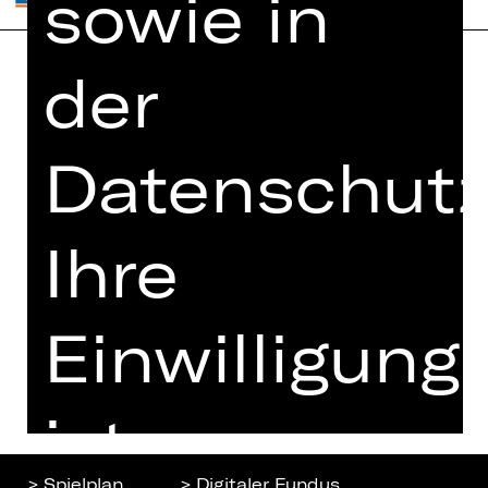
sowie in
der
Home
Jobs
Spielplan
Interner Bereich
Datenschutz
Künstler*innen
ZVB/L
Newsletter
AGB
Kartenkauf
Ihre
Datenschutz
Abos 26/27
Impressum
Presse
Einwilligung
Cookies
Kontakt
ist
> Spielplan
> Digitaler Fundus