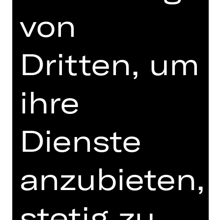
Dienstag, 24.02.2026
von
19.30 - 22.10 Uhr
mit einer Pause
Dritten, um
Vorstellung
19.00 Uhr Einführung
Schauspielhaus
ihre
Abo A SH
Dienste
Termine in aktueller Spielzeit
anzubieten,
Termine und Besetzung
stetig zu