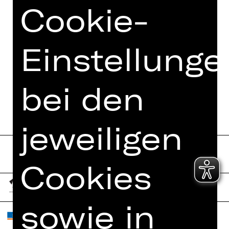
FOTOS
Cookie-
PRESSESTIMMEN
MEHR DAZU IM DIGITALEN
Einstellunge
FUNDUS
PROGRAMMHEFT
bei den
jeweiligen
Cookies
sowie in