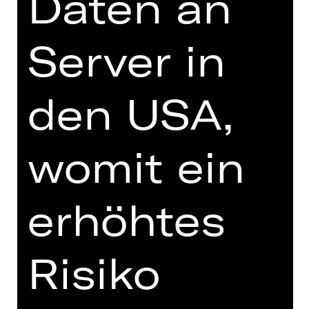
Daten an
durcheinander. Denn Cecily und
Algernons Cousine Gwendolen wissen
Server in
ganz genau, was sie wollen: heiraten –
aber nur ein Mann mit dem Namen
Ernst kommt in Frage. Das doppelte
den USA,
Spiel läuft Gefahr aufzufliegen, als
Hochzeiten geplant werden …
womit ein
Mit virtuosem Wortwitz entfaltet sich
das Wechselspiel von Begehren und
Moral, schalem Schein und
schillernder Wahrheit. Zwischen
erhöhtes
Gender-Bending und High-Society-
Regeln wird nichts allzu ernst
genommen. Regisseurin Julia Prechsl
Risiko
übersetzt Oscar Wildes 1895
entstandene queere Komödie in ein
hoch amüsantes, heutiges