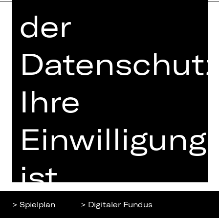
der
Home
Jobs
Spielplan
Datenschutz
Interner Bereich
Künstler*innen
ZVB/L
Newsletter
AGB
Ihre
Kartenkauf
Datenschutz
Abos 26/27
Impressum
Einwilligung
Presse
Cookies
Kontakt
ist
freiwillig.
> Spielplan
> Digitaler Fundus