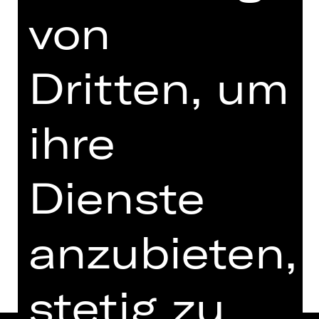
Freitag, 10.07.2026
von
19.30 - 22.10 Uhr
mit einer Pause
Dritten, um
Vorstellung
19.00 Uhr Einführung
ihre
Schauspielhaus
Termine in aktueller Spielzeit
Dienste
Termine und Besetzung
anzubieten,
stetig zu