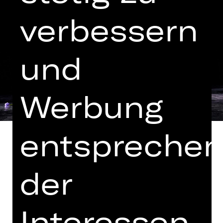
verbessern
und
Werbung
entspreche
der
Zwei Freunde, eine Sehnsucht: Jack
führt auf dem Land ein vorbildliches
Leben als Vormund seiner Ziehtochter
Interessen
Cecily. In der Stadt allerdings geht er