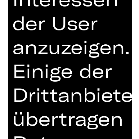
seinem Vergnügen nach – und
erfindet dafür einen Bruder namens
der User
Ernst, als der er sich dort kurzerhand
ausgibt. Sein Freund Algernon
wiederum, stets auf der Jagd nach
anzuzeigen.
dem nächsten ausschweifenden
Abenteuer, erfindet einen kranken
Freund namens Bunbury, der ihm
Einige der
stets eine Ausrede für Ausflüge aufs
Land liefert. Den gesellschaftlichen
Konventionen entfliehen, geheime
Drittanbiete
Wünsche ausleben und gleichzeitig
den guten Ruf wahren – ein
aufwendiges Spiel. Doch als Algernon
übertragen
auf Jacks Landsitz auftaucht, geraten
nicht nur Namen und Identitäten,
sondern auch
Herzensangelegenheiten