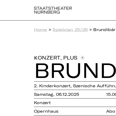
Home
>
Spielplan 25/26
> Brundibár
,
PLUS
KONZERT
BRUN­D
2. Kinderkonzert, Szenische Auffüh
Samstag, 06.12.2025
15.0
Konzert
Opernhaus
Abo