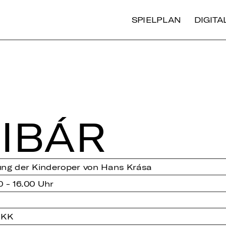
SPIELPLAN
DIGIT
I­BÁR
rung der Kinderoper von Hans Krása
0 - 16.00 Uhr
 KK