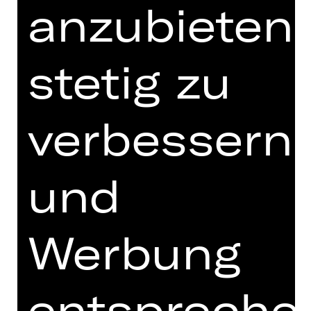
anzubieten,
stetig zu
Uraufführung
Hinweis auf sensible Inhalte
verbessern
Was haben ein durchschnittlicher
Notfalleinsatz im Rettungsdienst,
Beethovens 9. Sinfonie, dirigiert von
und
Wilhelm Furtwängler, und das Putzen
von 300 m² Bürofläche gemeinsam?
Alles dauert 74 Minuten. Hausautorin
Werbung
Raphaela Bardutzky
nimmt diese
Zeitspanne als Ausgangspunkt für
einen machtkritischen Blick auf das
Thema Zeit. Zeit ist entscheidend für
entspreche
unseren Alltag und eine zentrale