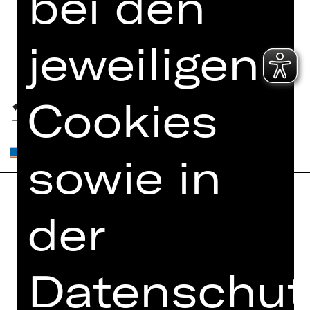
bei den
jeweiligen
Cookies
sowie in
der
Home
Jobs
Spielplan
Interner Bereich
Künstler*innen
ZVB/L
Datenschut
Newsletter
AGB
Kartenkauf