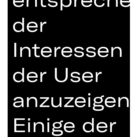
politische Kategorie: sie bestimmt, wie
wir leben, arbeiten und füreinander
der
sorgen.
In der Regie von Hannah Frauenrath
Interessen
verbinden sich verschiedene
Geschichten aus unserer
unmittelbaren Gegenwart mit
historischen Episoden zu einem
der User
rasanten und humorvollen
Theaterabend. Die unterschiedlichen
Figuren ringen mit der Zeit –
anzuzeigen.
gemeinsam im Rettungswagen, im
Orchestersaal, unterwegs im Zug,
alleine vor dem Fernseher, bei der
Einige der
Arbeit. Sei es, weil die Zeit niemals
ausreicht oder weil es zu viel von ihr
gibt. Ob 74 Minuten für die