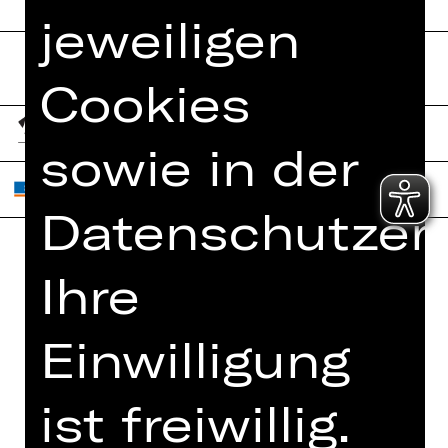
jeweiligen
Cookies
sowie in der
Datenschutzerk
Ihre
Home
Jobs
Spielplan
Interner Bereich
Einwilligung
Künstler*innen
ZVB/L
Newsletter
AGB
ist freiwillig.
Kartenkauf
Datenschutz
Abos 26/27