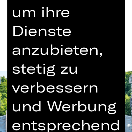
Eintritt frei
um ihre
Luitpoldhain
Dienste
Termine und Besetzung
anzubieten,
stetig zu
verbessern
und Werbung
entsprechend