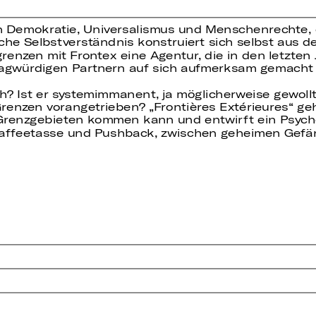
 Demokratie, Universalismus und Menschenrechte, die 
sche Selbstverständnis konstruiert sich selbst aus
nzen mit Frontex eine Agentur, die in den letzten J
agwürdigen Partnern auf sich aufmerksam gemacht 
? Ist er systemimmanent, ja möglicherweise gewoll
renzen vorangetrieben? „Frontières Extérieures“ geh
renzgebieten kommen kann und entwirft ein Psych
Kaffeetasse und Pushback, zwischen geheimen Gefä