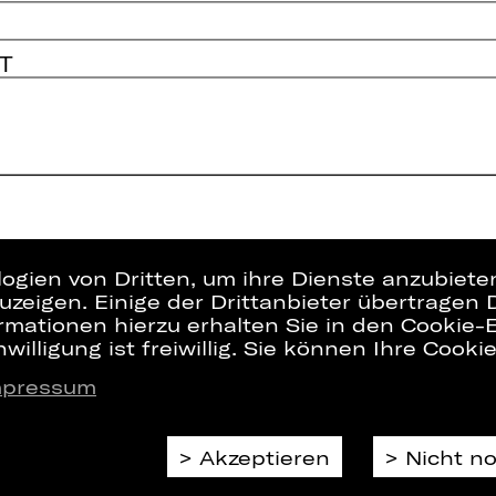
T
logien von Dritten, um ihre Dienste anzubiet
zeigen. Einige der Drittanbieter übertragen 
rmationen hierzu erhalten Sie in den Cookie-E
willigung ist freiwillig. Sie können Ihre Cooki
mpressum
Presse
Interner Bere
Kontakt
ZVB/L
Jobs
AGB
Akzeptieren
Nicht n