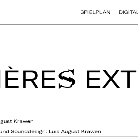
SPIELPLAN
DIGIT
È­RES EX­T
August Krawen
- und Sounddesign: Luis August Krawen