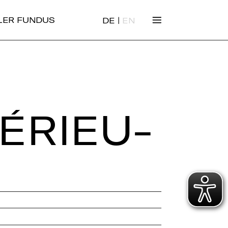
|
ALER FUNDUS
DE
EN
É­RI­EU­