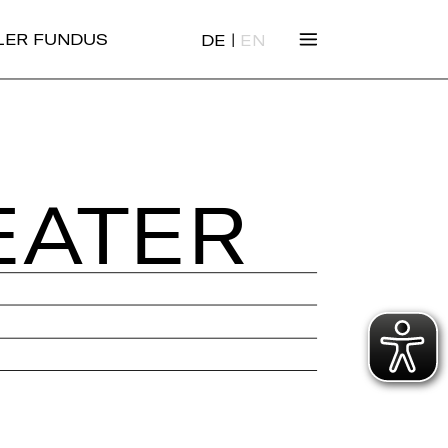
|
ALER FUNDUS
DE
EN
EA­TER