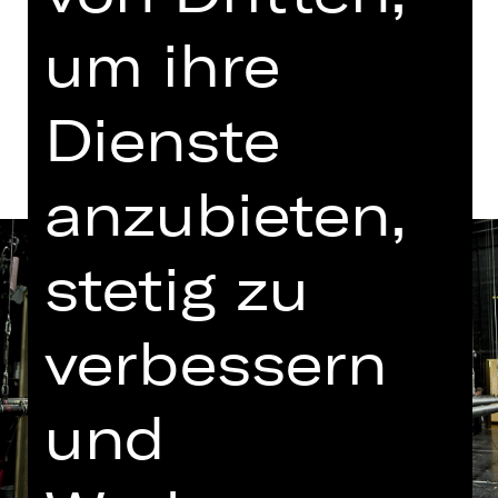
Termine in aktueller Spielzeit
um ihre
Termine und Besetzung
Dienste
anzubieten,
stetig zu
verbessern
und