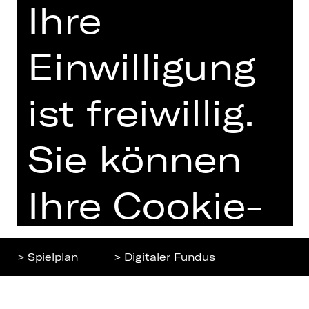
Ihre
Home
Jobs
Spielplan
Interner Bereich
Einwilligung
Künstler*innen
ZVB/L
Newsletter
AGB
ist freiwillig.
Kartenkauf
Datenschutz
Abos 26/27
Impressum
Sie können
Presse
Cookies
Kontakt
Ihre Cookie-
Einstellungen
> Spielplan
> Digitaler Fundus
jederzeit
Nach oben