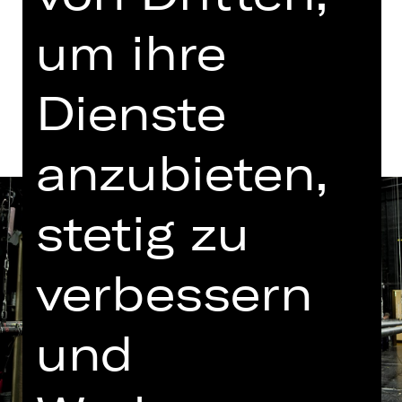
Termine in aktueller Spielzeit
um ihre
Termine und Besetzung
Dienste
anzubieten,
stetig zu
verbessern
und