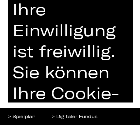
Ihre
Home
Jobs
Spielplan
Interner Bereich
Einwilligung
Künstler*innen
ZVB/L
Newsletter
AGB
ist freiwillig.
Kartenkauf
Datenschutz
Abos 26/27
Impressum
Sie können
Presse
Cookies
Kontakt
Ihre Cookie-
Einstellungen
> Spielplan
> Digitaler Fundus
jederzeit
Nach oben