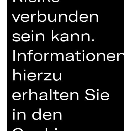
UNTERSTÜTZUNG
verbunden
sein kann.
Informationen
hierzu
Damenclub zur Förderung der Oper
Nürnberg
erhalten Sie
in den