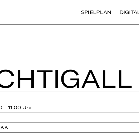
SPIELPLAN
DIGIT
CH­TI­GALL
0 - 11.00 Uhr
 KK