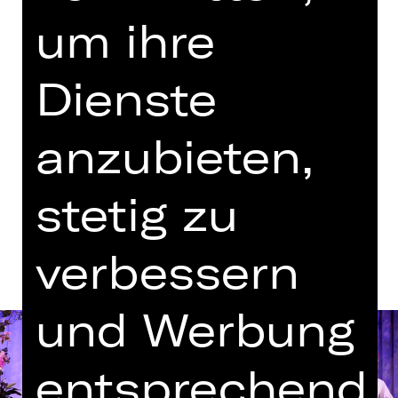
Regie: Christian Brey
um ihre
Dienstag, 16.04.2024
19.30 - 22.15 Uhr
Dienste
mit einer Pause
anzubieten,
Kammerspiele
stetig zu
Termine und Besetzung
verbessern
und Werbung
entsprechend