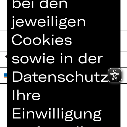
bei den
jeweiligen
Cookies
sowie in der
Datenschutzerk
Ihre
Home
Jobs
Einwilligung
Spielplan
Interner Bereich
Künstler*innen
ZVB/L