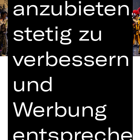
anzubieten,
stetig zu
verbessern
und
Gesangstexte von Tim Rice
Werbung
In englischer Sprache mit deutschen
Übertiteln
entspreche
Kooperation mit der Bayerischen
Theaterakademie August Everding,