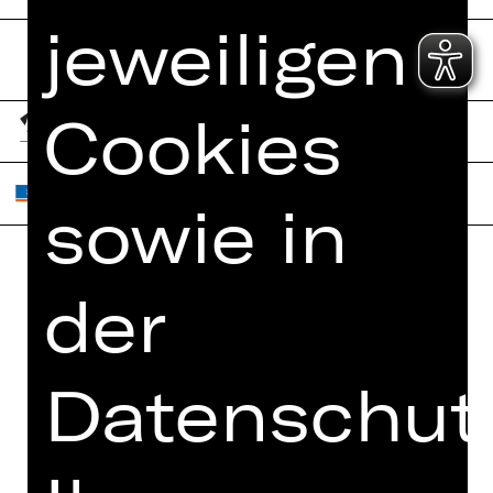
jeweiligen
Cookies
sowie in
der
Home
Jobs
Spielplan
Interner Bereich
Künstler*innen
ZVB/L
Datenschutz
Newsletter
AGB
Kartenkauf
Datenschutz
Abos 26/27