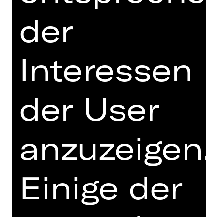
München
der
Hinweis auf sensible Inhalte
Was wäre, wenn Jesus heute auf die
Interessen
Erde zurückkommen würde? Wäre er
einverstanden mit dem, was sein
Stellvertreter macht? Oder wäre er
auf der Seite der Reformer, die eine
der User
dringende Erneuerung der Kirche
fordern? Dieses Gedankenexperiment
liegt der gefeierten und immer noch
anzuzeigen.
hochaktuellen Inszenierung von
Andreas Gergen zugrunde. „Jesus
Christ Superstar“ erzählt die
Einige der
Passionsgeschichte, bei der Jesus
und Judas auf der Suche nach dem
richtigen Weg immer wieder
aneinandergeraten. Der Geniestreich