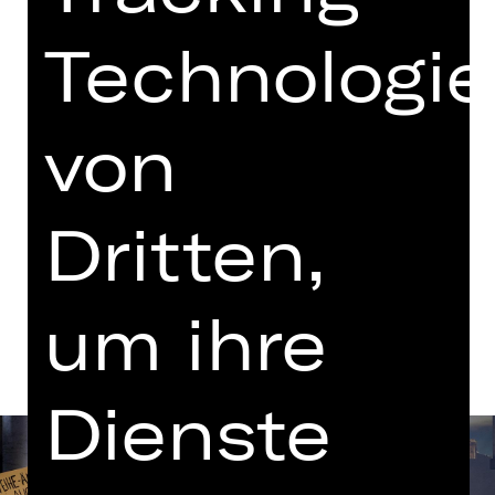
mit einer Pause
Technologi
zum letzten Mal
19.00 Uhr Einführung
Opernhaus
von
Termine in aktueller Spielzeit
Dritten,
Termine und Besetzung
um ihre
Dienste