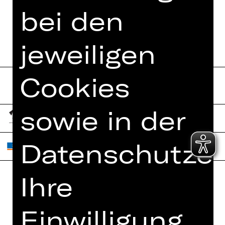
bei den
PROGRAMMHEFT
jeweiligen
Cookies
sowie in der
Datenschutzer
Ihre
Home
Jobs
Einwilligung
Spielplan
Interner Bereich