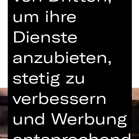
19.30 Uhr
um ihre
zum letzten Mal in der Spielzeit
Kammerspiele
Dienste
anzubieten,
Termine und Besetzung
stetig zu
verbessern
und Werbung
entsprechend