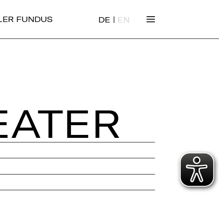
|
ALER FUNDUS
DE
EN
EA­TER