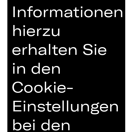
sich bitte an
Informationen
fuehrungen(a)staatstheater-
nuernberg.de oder die Staatstheater-
Hotline: 0911/66069-6000.
hierzu
erhalten Sie
Weitere Führungsformate
in den
Cookie-
Illustration: Simon Kellermann
Einstellungen
bei den
TERMINE UND BESETZUNG