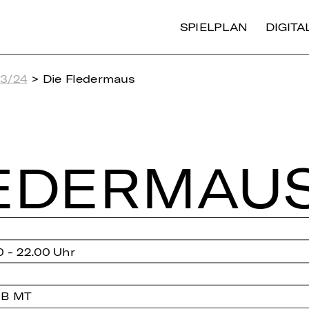
SPIELPLAN
DIGIT
23/24
> Die Fledermaus
E­DER­MAU
0 - 22.00 Uhr
 B MT