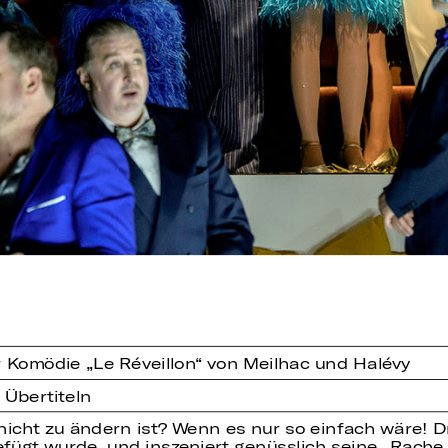
 Komödie „Le Réveillon“ von Meilhac und Halévy
 Übertiteln
 nicht zu ändern ist? Wenn es nur so einfach wäre! D
ügt wurde, und inszeniert genüsslich seine „Rache 