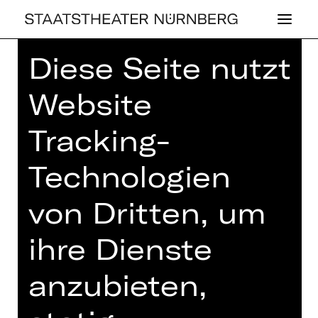
Diese Seite nutzt
Home
>
Spielzeit 23/24
>
Spielplan
23/24
> 10. Lunchkonzert
Website
Tracking-
Technologien
KONZERT
10. LUNCH­KON­
von Dritten, um
ZERT
ihre Dienste
Donnerstag, 04.07.2024
13.00 - 14.00 Uhr
anzubieten,
Konzert