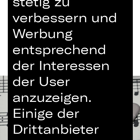
stetig zu
Eintritt frei
verbessern und
Germanisches Nationalmuseum
Werbung
Termine und Besetzung
entsprechend
der Interessen
der User
anzuzeigen.
Einige der
Drittanbieter