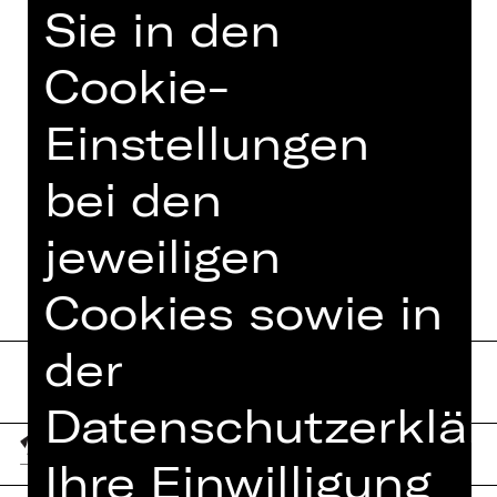
Sie in den
Foto © Jeanette Dietl,
Cookie-
stock.adobe.com
Einstellungen
bei den
TERMINE UND BESETZUNG
jeweiligen
Cookies sowie in
der
Datenschutzerklär
Ihre Einwilligung