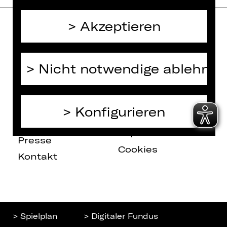
Akzeptieren
Home
Jobs
Spielplan
Interner Bereich
Nicht notwendige ablehnen
Künstler*innen
ZVB/L
Newsletter
AGB
Kartenkauf
Konfigurieren
Datenschutz
Abos 26/27
Impressum
Presse
Cookies
Kontakt
> Spielplan
> Digitaler Fundus