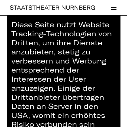
Diese Seite nutzt Website
Home
>
Haus
>
Künstler*innen
>
Tracking-Technologien von
Yvonne Kespohl
Dritten, um ihre Dienste
anzubieten, stetig zu
verbessern und Werbung
entsprechend der
SCHAUSPIEL
Interessen der User
YVONNE KE­SP­
anzuzeigen. Einige der
OHL
Drittanbieter übertragen
Daten an Server in den
Regie
USA, womit ein erhöhtes
Regisseur
Risiko verbunden sein