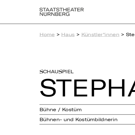
Home
>
Haus
>
Künstler*innen
> Ste
SCHAUSPIEL
STE­PH
Bühne / Kostüm
Bühnen- und Kostümbildnerin