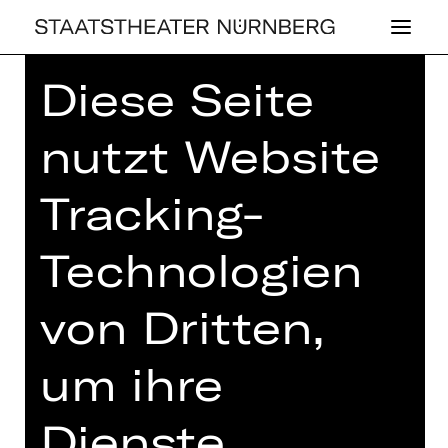
Diese Seite
Home
>
Haus
>
Künstler*innen
>
Stephanie Leue
nutzt Website
Tracking-
Technologien
SCHAUSPIEL
STE­PHA­NIE LEUE
von Dritten,
um ihre
Dienste