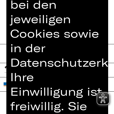
bei den
HAPPY BIRTHDAY
jeweiligen
DIE ERFINDUNG DER SCHUHE
Cookies sowie
in der
Datenschutzerkl
Ihre
Einwilligung ist
freiwillig. Sie
Home
Jobs