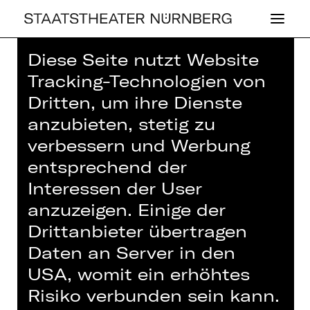
Diese Seite nutzt Website
Home
>
Haus
>
Künstler*innen
>
Tracking-Technologien von
Shawn Chang
Dritten, um ihre Dienste
anzubieten, stetig zu
verbessern und Werbung
entsprechend der
KONZERT
Interessen der User
SHAWN CHANG
anzuzeigen. Einige der
Drittanbieter übertragen
Daten an Server in den
USA, womit ein erhöhtes
Risiko verbunden sein kann.
IN DIESER SPIELZEIT