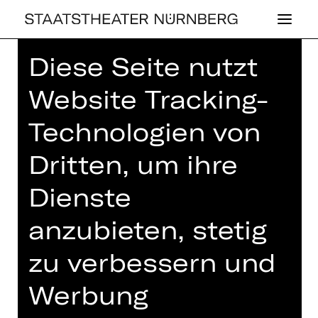
Diese Seite nutzt
Home
>
Haus
>
Künstler*innen
>
Sergio Morabito
Website Tracking-
Technologien von
Dritten, um ihre
OPER
Dienste
SERGIO MO­RAB­I­
anzubieten, stetig
TO
zu verbessern und
Regie
Werbung
Regisseur