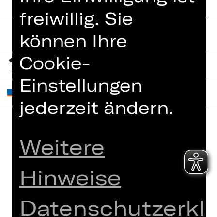
freiwillig. Sie
können Ihre
Cookie-
Einstellungen
jederzeit ändern.
Home
Weitere
Jobs
Spielplan
Interner Bereich
Hinweise
Künstler*innen
ZVB/L
Newsletter
AGB
Datenschutzerkl
Kartenkauf
Datenschutz
Abos 26/27