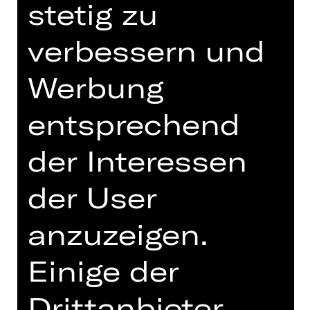
stetig zu
verbessern und
Werbung
entsprechend
der Interessen
Bühne / Kostüm
der User
Kostümbildnerin
v. l. n. r.: Philipp C. Mayer, Mirjam
anzuzeigen.
Stängl, Rieke Süßkow, Sabrina
Bosshard
Einige der
Sabrina Bosshard, 1985 in Zürich
Drittanbieter
geboren, arbeitet als Kostümbildnerin