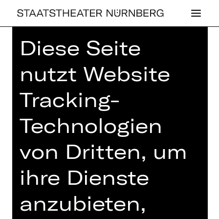
Diese Seite
Home
>
Haus
>
Künstler*innen
>
Sabrina Bosshard
nutzt Website
Tracking-
Technologien
SCHAUSPIEL
SAB­RI­NA BOSS­
von Dritten, um
HARD
ihre Dienste
anzubieten,