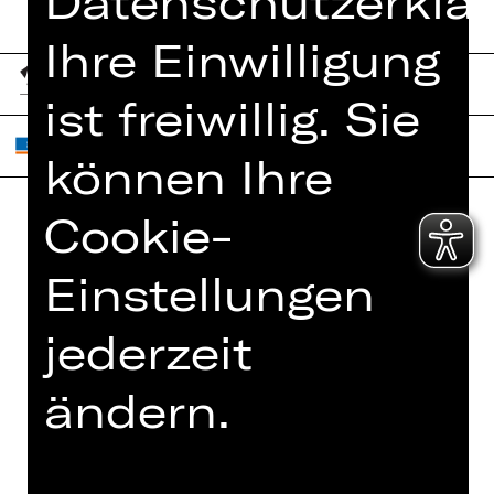
Datenschutzerklär
Ihre Einwilligung
ist freiwillig. Sie
können Ihre
Cookie-
Home
Jobs
Einstellungen
Spielplan
Interner Bereich
Künstler*innen
ZVB/L
jederzeit
Newsletter
AGB
Kartenkauf
ändern.
Datenschutz
Abos 26/27
Impressum
Presse
Cookies