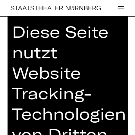
Diese Seite
Home
>
Haus
>
Künstler*innen
>
Roland Böer
nutzt
Website
,
OPER
KONZERT
Tracking-
ROLAND BÖER
Technologien
von Dritten,