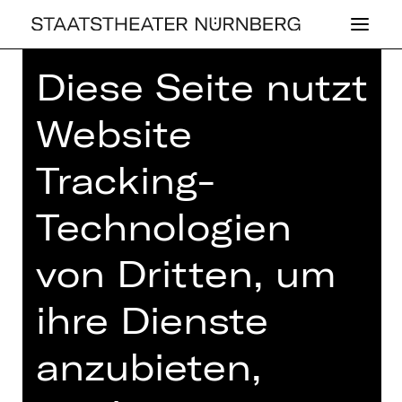
Diese Seite nutzt
Home
>
Haus
>
Künstler*innen
>
Ragaa Eldin
Website
Tracking-
Technologien
OPER
von Dritten, um
RAGAA ELDIN
ihre Dienste
anzubieten,