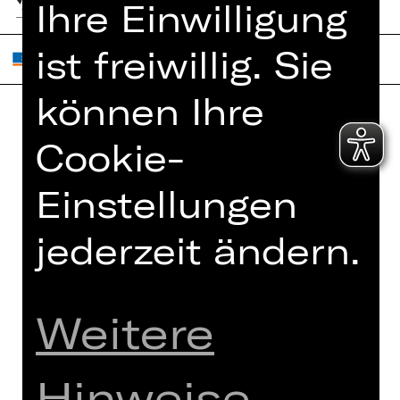
Ihre Einwilligung
ist freiwillig. Sie
können Ihre
Home
Cookie-
Jobs
Spielplan
Interner Bereich
Einstellungen
Künstler*innen
ZVB/L
Newsletter
AGB
jederzeit ändern.
Kartenkauf
Datenschutz
Abos 26/27
Impressum
Weitere
Presse
Cookies
Kontakt
Hinweise