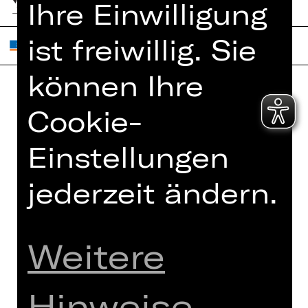
Ihre Einwilligung
ist freiwillig. Sie
können Ihre
Home
Cookie-
Jobs
Spielplan
Interner Bereich
Einstellungen
Künstler*innen
ZVB/L
Newsletter
AGB
jederzeit ändern.
Kartenkauf
Datenschutz
Abos 26/27
Impressum
Weitere
Presse
Cookies
Kontakt
Hinweise