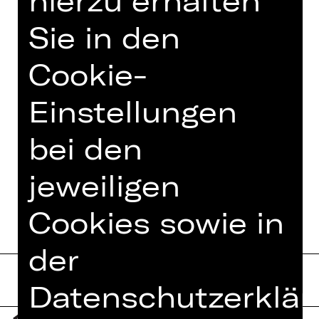
Comique Paris, Oper Leipzig, Theater
Basel, Aalto-Theater Essen,
Sie in den
Opernhaus Dortmund,
Nationaltheater Weimar,
Cookie-
Staatstheater Kassel, Münchner
Musikbiennale und dem Hebbel am
Einstellungen
Ufer…
Mehr lesen
bei den
jeweiligen
Cookies sowie in
der
Datenschutzerklär