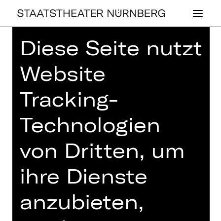
Diese Seite nutzt
Home
>
Haus
>
Künstler*innen
> Paul
Zoller
Website
Tracking-
Technologien
SCHAUSPIEL
PAUL ZOLLER
von Dritten, um
ihre Dienste
anzubieten,