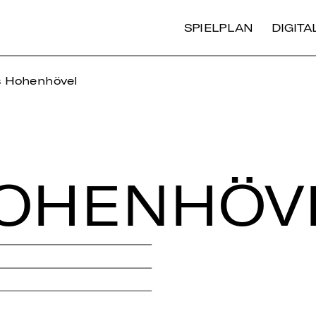
SPIELPLAN
DIGIT
s Hohenhövel
O­HEN­HÖ­V