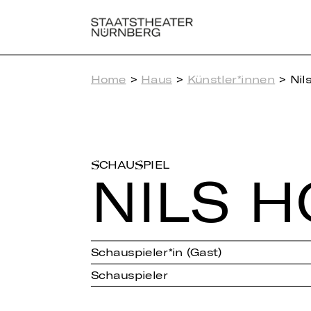
Home
>
Haus
>
Künstler*innen
> Nil
SCHAUSPIEL
NILS H
Schauspieler*in (Gast)
Schauspieler