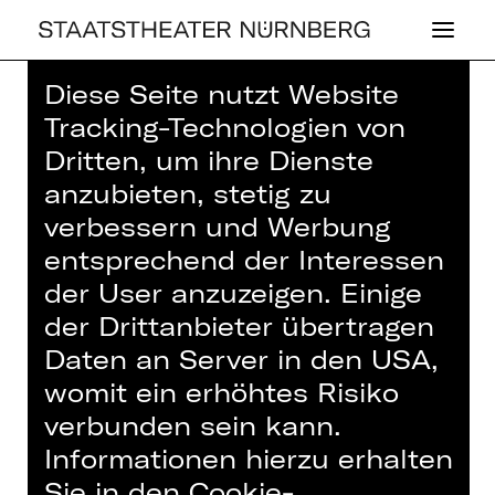
Diese Seite nutzt Website
Home
>
Haus
>
Künstler*innen
>
Tracking-Technologien von
Lotta Schweikert
Dritten, um ihre Dienste
anzubieten, stetig zu
verbessern und Werbung
entsprechend der Interessen
SCHAUSPIEL
der User anzuzeigen. Einige
LOTTA SCHWEI­
der Drittanbieter übertragen
Daten an Server in den USA,
KERT
womit ein erhöhtes Risiko
verbunden sein kann.
Dramaturgie
Informationen hierzu erhalten
Dramaturgin
Sie in den Cookie-