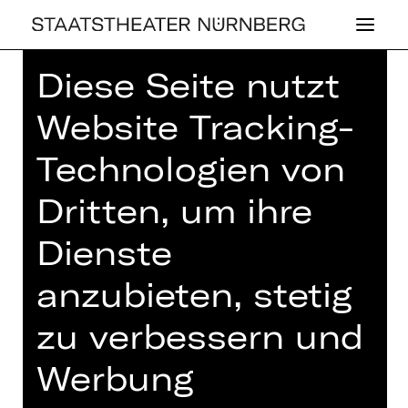
Diese Seite nutzt
Home
>
Haus
>
Künstler*innen
>
Lioba Braun
Website Tracking-
Technologien von
Dritten, um ihre
OPER
Dienste
LIOBA BRAUN
anzubieten, stetig
Sänger*in (Gast)
zu verbessern und
Mezzosopran
Werbung
Die Mezzosopranistin Lioba Braun