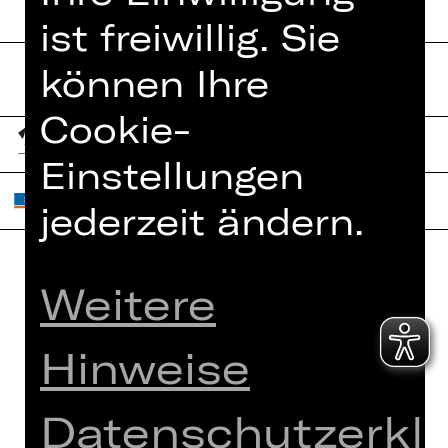
ist freiwillig. Sie
können Ihre
Cookie-
Einstellungen
jederzeit ändern.
Weitere
Home
Jobs
Spielplan
Interner Bereich
Hinweise
Künstler*innen
ZVB/L
Newsletter
AGB
Datenschutzerkl
Kartenkauf
Datenschutz