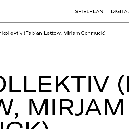
SPIELPLAN
DIGIT
nkollektiv (Fabian Lettow, Mirjam Schmuck)
L­LEK­TIV 
W, MIRJAM