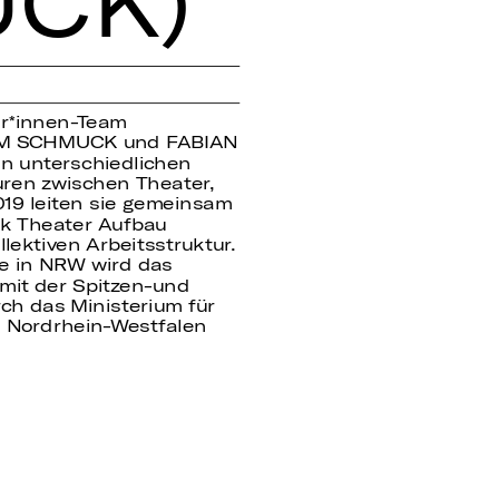
CK)
r
innen-Team
RJAM SCHMUCK und FABIAN
in unterschiedlichen
uren zwischen Theater,
019 leiten sie gemeinsam
k Theater Aufbau
llektiven Arbeitsstruktur.
re in NRW wird das
h mit der Spitzen-und
ch das Ministerium für
 Nordrhein-Westfalen