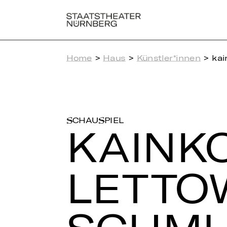
Home
>
Haus
>
Künstler*innen
> kai
SCHAUSPIEL
KAIN­KO
LETTO