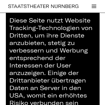
Diese Seite nutzt Website
Home
>
Haus
>
Künstler*innen
> Kai
Tracking-Technologien von
Weßler
Dritten, um ihre Dienste
anzubieten, stetig zu
verbessern und Werbung
entsprechend der
OPER
Interessen der User
KAI WESSLER
anzuzeigen. Einige der
Drittanbieter übertragen
Dramaturgie
Daten an Server in den
Dramaturg
USA, womit ein erhöhtes
Risiko verbunden sein