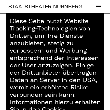
Diese Seite nutzt Website
Home
>
Haus
>
Künstler*innen
>
Tracking-Technologien von
Justin Mühlenhardt
Dritten, um ihre Dienste
anzubieten, stetig zu
verbessern und Werbung
entsprechend der Interessen
SCHAUSPIEL
der User anzuzeigen. Einige
JUSTIN MÜH­LEN­
der Drittanbieter übertragen
Daten an Server in den USA,
HARDT
womit ein erhöhtes Risiko
verbunden sein kann.
Schauspieler*in (Gast)
Informationen hierzu erhalten
Schauspieler
Sie in den Cookie-