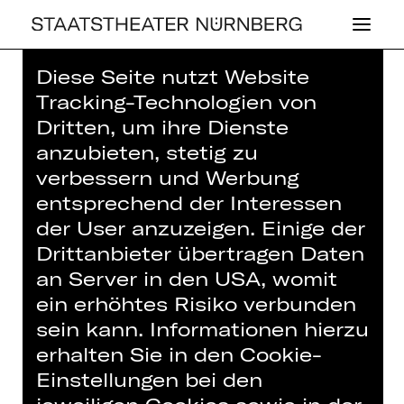
Diese Seite nutzt Website
Home
>
Haus
>
Künstler*innen
>
Tracking-Technologien von
Julien Rebours
Dritten, um ihre Dienste
anzubieten, stetig zu
verbessern und Werbung
entsprechend der Interessen
der User anzuzeigen. Einige der
BALLETT
Drittanbieter übertragen Daten
JULIEN RE­BOURS
an Server in den USA, womit
ein erhöhtes Risiko verbunden
sein kann. Informationen hierzu
erhalten Sie in den Cookie-
Einstellungen bei den