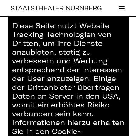
Diese Seite nutzt Website
Home
>
Haus
>
Künstler*innen
>
Tracking-Technologien von
Johannes Stermann
Dritten, um ihre Dienste
anzubieten, stetig zu
verbessern und Werbung
entsprechend der Interessen
der User anzuzeigen. Einige
OPER
der Drittanbieter übertragen
JO­HAN­NES STER­
Daten an Server in den USA,
MANN
womit ein erhöhtes Risiko
verbunden sein kann.
Sänger*in (Gast)
Informationen hierzu erhalten
Sie in den Cookie-