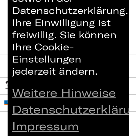
Datenschutzerklärung.
TANNHÄUSER UND DER
Ihre Einwilligung ist
SÄNGERKRIEG AUF WARTBURG
freiwillig. Sie können
Ihre Cookie-
Einstellungen
jederzeit ändern.
Weitere Hinweise
Datenschutzerkläru
Impressum
Home
Jobs