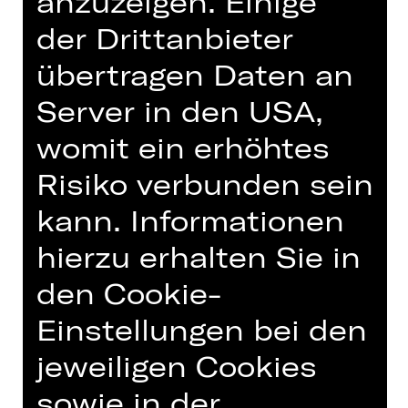
anzuzeigen. Einige
der Drittanbieter
übertragen Daten an
Server in den USA,
womit ein erhöhtes
Risiko verbunden sein
kann. Informationen
Chor des Staatstheaters Nürnberg
2. Alt
hierzu erhalten Sie in
Foto © Ludwig Olah
den Cookie-
Einstellungen bei den
jeweiligen Cookies
IN DIESER SPIELZEIT
sowie in der