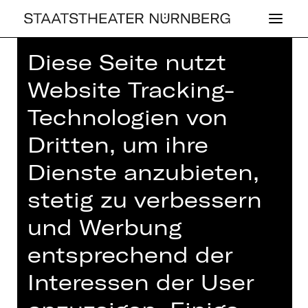
Diese Seite nutzt
Home
>
Haus
>
Künstler*innen
>
Joanna Limanska-Pajak
Website Tracking-
Technologien von
Dritten, um ihre
Dienste anzubieten,
OPER
stetig zu verbessern
JOANNA LI­MANS­
und Werbung
KA-PAJAK
entsprechend der
Interessen der User