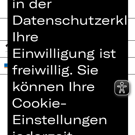
in der
Datenschutzerklä
Ihre
Einwilligung ist
freiwillig. Sie
können Ihre
Home
Jobs
Cookie-
Spielplan
Interner Bereich
Künstler*innen
Einstellungen
ZVB/L
Newsletter
AGB
Kartenkauf