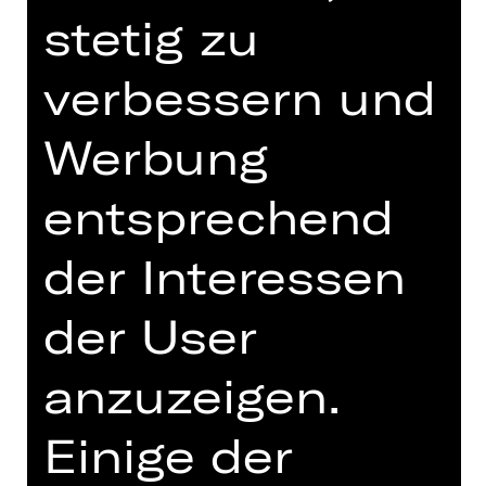
stetig zu
verbessern und
Werbung
entsprechend
Bühne / Kostüm
der Interessen
Bühnen- und Kostümbildner
der User
Jean-Marc ist Bühnen- und
Kostümbildner und arbeitet für
anzuzeigen.
darstellende Künste und
Ausstellungen. Genreübergreifend ist
Einige der
seine Arbeit in der kulturellen und
praktischen Identität der jeweiligen