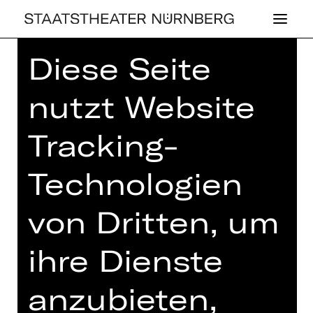
Diese Seite
Home
>
Haus
>
Künstler*innen
>
Jean-Marc Puissant
nutzt Website
Tracking-
Technologien
BALLETT
JEAN-MARC
von Dritten, um
PUIS­SANT
ihre Dienste
anzubieten,