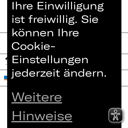
JESUS CHRIST SUPERSTAR
Ihre Einwilligung
ist freiwillig. Sie
können Ihre
Cookie-
Einstellungen
jederzeit ändern.
Weitere
Home
Jobs
Hinweise
Spielplan
Interner Bereich
Künstler*innen
ZVB/L