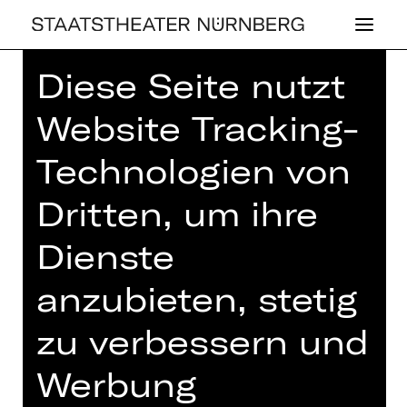
Diese Seite nutzt
Home
>
Haus
>
Künstler*innen
>
Giulia Fabris
Website Tracking-
Technologien von
Dritten, um ihre
OPER
Dienste
GIULIA FABRIS
anzubieten, stetig
Musical-Darsteller*in (Gast)
zu verbessern und
Musical-Darstellerin
Werbung
Giulia Fabris wurde in Cividale del