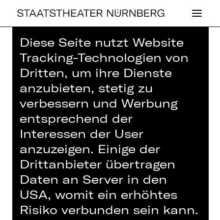
Diese Seite nutzt Website
Home
>
Haus
>
Künstler*innen
>
Tracking-Technologien von
Gerald Steuler
Dritten, um ihre Dienste
anzubieten, stetig zu
verbessern und Werbung
entsprechend der
OPER
Interessen der User
GERALD STEU­LER
anzuzeigen. Einige der
Drittanbieter übertragen
Sound-Design
Daten an Server in den
USA, womit ein erhöhtes
Risiko verbunden sein kann.