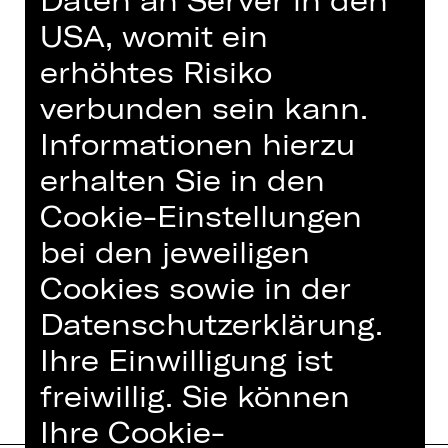
Daten an Server in den
Duncan William Saul erhielt seine
USA, womit ein
Ausbildung zum klassischen Tänzer
erhöhtes Risiko
an der Hammond School und beim
Ballet West Scotland. Engagements
verbunden sein kann.
führten ihn in die Compagnie des
Informationen hierzu
Balletts Hof, in die Tanzensembles
erhalten Sie in den
des Theater Flensburg und des
Theater Hagen sowie zum Ballett
Cookie-Einstellungen
Dortmund. Als Musicaldarsteller war
bei den jeweiligen
er u.a. in Longruns wie „Anastasia“
und „Hamilton“ zu sehen.
Cookies sowie in der
Datenschutzerklärung.
Ihre Einwilligung ist
freiwillig. Sie können
Ihre Cookie-