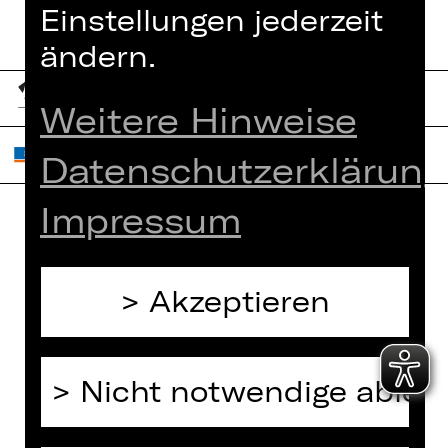
Einstellungen jederzeit
ändern.
Weitere Hinweise
Datenschutzerklärung
Impressum
Home
Jobs
Spielplan
Interner Bereich
Akzeptieren
Künstler*innen
ZVB/L
Newsletter
AGB
Kartenkauf
Nicht notwendige able
Datenschutz
Abos 26/27
Impressum
Presse