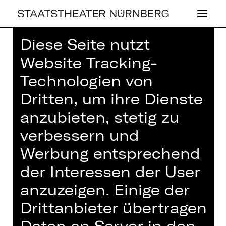
Diese Seite nutzt
Home
>
Haus
>
Künstler*innen
>
Website Tracking-
Duncan William Saul
Technologien von
Dritten, um ihre Dienste
anzubieten, stetig zu
verbessern und
OPER
DUNCAN WIL­
Werbung entsprechend
LIAM SAUL
der Interessen der User
anzuzeigen. Einige der
Musical-Darsteller*in (Gast)
Drittanbieter übertragen
Musical-Darsteller